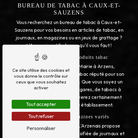
BUREAU DE TABAC À CAUX-ET-
SAUZENS
Vous recherchez un bureau de tabac à Caux-et-
Sauzens pour vos besoins en articles de tabac, en
journaux, en magazines ou en jeux de grattage ?
L'Arzenais est l'adresse qu'il vous faut !
Un large choix de produits tabac
Installé au 65 Place de la Mairie à Arzens,
Ce site utilise des cookies et
L'Arzenais est un bureau de tabac réputé pour son
vous donne le contrôle sur
large choix de produits tabac. Que vous soyez un
ceux que vous souhaitez
activer
amateur de cigarettes, de cigares, de tabacs à
rouler ou de pipes, vous trouverez certainement
Tout accepter
votre bonheur dans notre établissement.
Tout refuser
Des journaux et magazines variés
En plus des produits tabac, L'Arzenais propose
Personnaliser
également une sélection diversifiée de journaux et