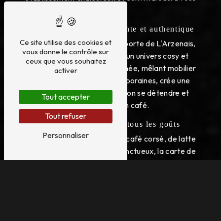
séduire.
Une atmosphère accueillante et authentique
Ce site utilise des cookies et
Dès que vous franchissez la porte de L'Arzenais,
vous donne le contrôle sur
vous êtes transporté dans un univers cosy et
ceux que vous souhaitez
intimiste. La décoration soignée, mêlant mobilier
activer
vintage et touches contemporaines, crée une
ambiance unique où il fait bon se détendre et
Tout accepter
déguster un bon café.
Tout refuser
Une carte variée pour tous les goûts
Personnaliser
Que vous soyez amateur de café corsé, de latte
crémeux ou de cappuccino onctueux, la carte de
L'Arzenais saura combler toutes vos envies. Des
boissons classiques aux créations originales, il y en
a pour tous les goûts.
Des pâtisseries maison irrésistibles