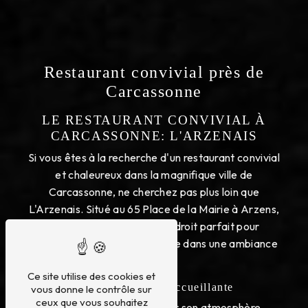
Restaurant convivial près de
Carcassonne
LE RESTAURANT CONVIVIAL À
CARCASSONNE: L'ARZENAIS
Si vous êtes à la recherche d'un restaurant convivial
et chaleureux dans la magnifique ville de
Carcassonne, ne cherchez pas plus loin que
L'Arzenais. Situé au 65 Place de la Mairie à Arzens,
cet établissement est l'endroit parfait pour
savourer une délicieuse cuisine dans une ambiance
agréable.
Ce site utilise des cookies et
Une Atmosphère Accueillante
vous donne le contrôle sur
ceux que vous souhaitez
L'Arzenais se distingue par son atmosphère